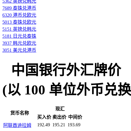
5362 英镑兑韩元
7689 泰铢兑港币
6320 港币兑欧元
5013 泰铢兑欧元
5151 英镑兑韩元
5181 日元兑泰铢
3937 韩元兑欧元
3051 美元兑港币
中国银行外汇牌价
(以 100 单位外币兑换人民
现汇
货币名称
买入价
卖出价
中间价
192.49
195.21
193.69
阿联酋迪拉姆