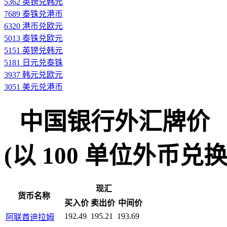
5362 英镑兑韩元
7689 泰铢兑港币
6320 港币兑欧元
5013 泰铢兑欧元
5151 英镑兑韩元
5181 日元兑泰铢
3937 韩元兑欧元
3051 美元兑港币
中国银行外汇牌价
(以 100 单位外币兑换人民
现汇
货币名称
买入价
卖出价
中间价
192.49
195.21
193.69
阿联酋迪拉姆